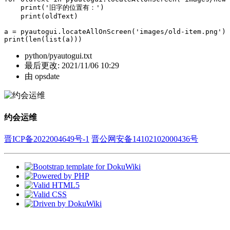
    print('旧字的位置有：')

    print(oldText)

a = pyautogui.locateAllOnScreen('images/old-item.png')

print(len(list(a)))
python/pyautogui.txt
最后更改:
2021/11/06 10:29
由
opsdate
约会运维
晋ICP备2022004649号-1
晋公网安备14102102000436号