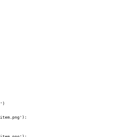
')

item.png'):

item.png'):
