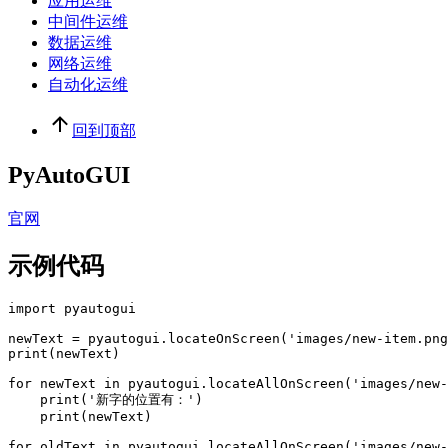
应用运维
中间件运维
数据运维
网络运维
自动化运维
回到顶部
PyAutoGUI
官网
示例代码
import pyautogui

newText = pyautogui.locateOnScreen('images/new-item.png
print(newText)

for newText in pyautogui.locateAllOnScreen('images/new-
    print('新字的位置有：')

    print(newText)

for oldText in pyautogui.locateAllOnScreen('images/new-