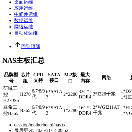
桌面运维
应用运维
中间件运维
数据运维
网络运维
自动化运维
回到顶部
NAS主板汇总
品牌型
芯片
CPU
SATA
M.2接
最大
网络
支持
接口
号
组
口
内存
研域工
6/7/8/9
1*D
6*SATA
32G*2
2*I226千兆
H270
2*2280
控
代
3
DDR4
1*HD
H270S6
豆希工
6/7/8/9
2*WGI211AT
1*HD
6*SATA
16G*2
B365
1*2280
代
千兆
3
DDR4
控B365
1*V
desktop/motherboard/nas.txt
最后更改:
2025/11/14 09:52